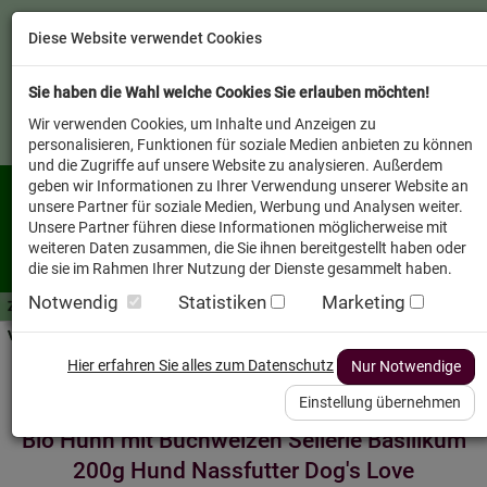
Diese Website verwendet Cookies
Sie haben die Wahl welche Cookies Sie erlauben möchten!
Wir verwenden Cookies, um Inhalte und Anzeigen zu
personalisieren, Funktionen für soziale Medien anbieten zu können
und die Zugriffe auf unsere Website zu analysieren. Außerdem
geben wir Informationen zu Ihrer Verwendung unserer Website an
unsere Partner für soziale Medien, Werbung und Analysen weiter.
Unsere Partner führen diese Informationen möglicherweise mit
weiteren Daten zusammen, die Sie ihnen bereitgestellt haben oder
die sie im Rahmen Ihrer Nutzung der Dienste gesammelt haben.
Notwendig
Statistiken
Marketing
Zutaten A-Z
Futterwissen
mit Vorrat SPAREN
AllesFinder
Service FAQ
Verkäufer vor Ort
Startseite
Heimtier
Hund Nassfutter
Hier erfahren Sie alles zum Datenschutz
Nur Notwendige
Einstellung übernehmen
Bio Huhn mit Buchweizen Sellerie Basilikum
200g Hund Nassfutter Dog's Love