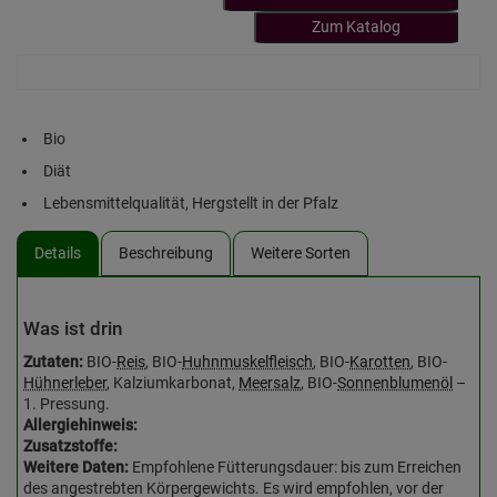
Zum Katalog
Bio
Diät
Lebensmittelqualität, Hergstellt in der Pfalz
Details
Beschreibung
Weitere Sorten
Was ist drin
Zutaten:
BIO-
Reis
, BIO-
Huhnmuskelfleisch
, BIO-
Karotten
, BIO-
Hühnerleber
, Kalziumkarbonat,
Meersalz
, BIO-
Sonnenblumenöl
–
1. Pressung.
Allergiehinweis:
Zusatzstoffe:
Weitere Daten:
Empfohlene Fütterungsdauer: bis zum Erreichen
des angestrebten Körpergewichts. Es wird empfohlen, vor der