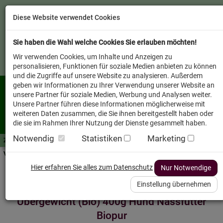
Diese Website verwendet Cookies
Sie haben die Wahl welche Cookies Sie erlauben möchten!
Wir verwenden Cookies, um Inhalte und Anzeigen zu
personalisieren, Funktionen für soziale Medien anbieten zu können
und die Zugriffe auf unsere Website zu analysieren. Außerdem
geben wir Informationen zu Ihrer Verwendung unserer Website an
unsere Partner für soziale Medien, Werbung und Analysen weiter.
Unsere Partner führen diese Informationen möglicherweise mit
weiteren Daten zusammen, die Sie ihnen bereitgestellt haben oder
die sie im Rahmen Ihrer Nutzung der Dienste gesammelt haben.
Notwendig
Statistiken
Marketing
Zutaten A-Z
Futterwissen
mit Vorrat SPAREN
AllesFinder
Service FAQ
Verkäufer vor Ort
Startseite
Heimtier
Hund Nassfutter
Hier erfahren Sie alles zum Datenschutz
Nur Notwendige
Einstellung übernehmen
Übergewicht (Bio) 400g Hund Nassfutter
Biopur