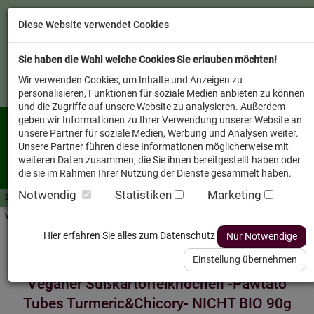
Diese Website verwendet Cookies
Sie haben die Wahl welche Cookies Sie erlauben möchten!
Wir verwenden Cookies, um Inhalte und Anzeigen zu
personalisieren, Funktionen für soziale Medien anbieten zu können
und die Zugriffe auf unsere Website zu analysieren. Außerdem
geben wir Informationen zu Ihrer Verwendung unserer Website an
unsere Partner für soziale Medien, Werbung und Analysen weiter.
Unsere Partner führen diese Informationen möglicherweise mit
weiteren Daten zusammen, die Sie ihnen bereitgestellt haben oder
die sie im Rahmen Ihrer Nutzung der Dienste gesammelt haben.
Notwendig
Statistiken
Marketing
Zutaten A-Z
Futterwissen
mit Vorrat SPAREN
AllesFinder
Service FAQ
Verkäufer vor Ort
Startseite
Heimtier
Hund Snack
Hier erfahren Sie alles zum Datenschutz
Nur Notwendige
Einstellung übernehmen
Veganer Süßkartoffelknochen -Pawtato
Tubes Turmeric&Chicory- NICHT BIO 90g