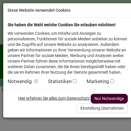
Diese Website verwendet Cookies
Sie haben die Wahl welche Cookies Sie erlauben möchten!
Wir verwenden Cookies, um Inhalte und Anzeigen zu
personalisieren, Funktionen für soziale Medien anbieten zu können
und die Zugriffe auf unsere Website zu analysieren. Außerdem
geben wir Informationen zu Ihrer Verwendung unserer Website an
unsere Partner für soziale Medien, Werbung und Analysen weiter.
Unsere Partner führen diese Informationen möglicherweise mit
weiteren Daten zusammen, die Sie ihnen bereitgestellt haben oder
die sie im Rahmen Ihrer Nutzung der Dienste gesammelt haben.
Notwendig
Statistiken
Marketing
Zutaten A-Z
Futterwissen
mit Vorrat SPAREN
AllesFinder
Service FAQ
Verkäufer vor Ort
Hier erfahren Sie alles zum Datenschutz
Nur Notwendige
48er-SET Bio Vegetarische Bröckchen 150g
Einstellung übernehmen
Hund Nassfutter Yarrah