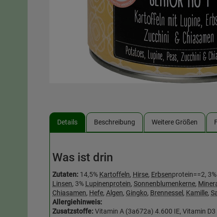
Details
Beschreibung
Weitere Größen
Was ist drin
Zutaten:
14,5%
Kartoffeln
,
Hirse
,
Erbsen
protein==2, 3
Linsen
, 3%
Lupinenprotein
,
Sonnenblumenkerne
,
Minera
Chiasamen
,
Hefe
,
Algen
,
Gingko
,
Brennessel
,
Kamille
,
Sa
Allergiehinweis:
Zusatzstoffe:
Vitamin A (3a672a) 4.600 IE, Vitamin D3