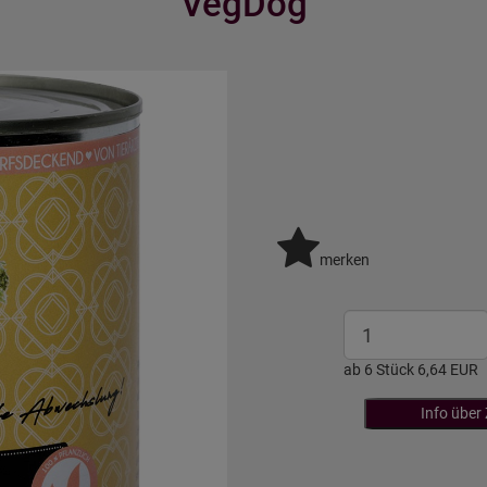
VegDog
merken
ab 6 Stück 6,64 EUR
Info über