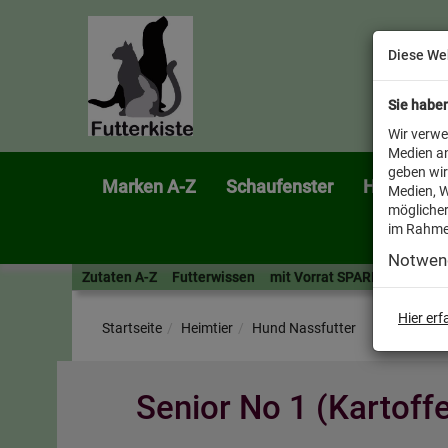
Diese We
Sie habe
Wir verwe
Medien an
geben wir
Marken A-Z
Schaufenster
Heimtier
Medien, W
möglicher
im Rahme
Notwen
Zutaten A-Z
Futterwissen
mit Vorrat SPAREN
AllesF
Hier er
Startseite
Heimtier
Hund Nassfutter
Senior No 1 (Kartoff