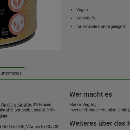
Vegan
Getreidefrei
für sensible Hunde geeignet
Futtermenge
Wer macht es
%
Zucchini
,
Karotte
, 3% Erbsen,
Marke: VegDog
lstoffe
,
Sonnenblumenöl
, 0,5%
Inverkehrbringer: Younikat GmbH
lbei
Weiteres über das 
 (E671) 644 IE, Vitamin E (E3a700