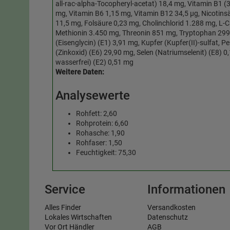
all-rac-alpha-Tocopheryl-acetat) 18,4 mg, Vitamin B1 (
mg, Vitamin B6 1,15 mg, Vitamin B12 34,5 µg, Nicotin
11,5 mg, Folsäure 0,23 mg, Cholinchlorid 1.288 mg, L-C
Methionin 3.450 mg, Threonin 851 mg, Tryptophan 299 
(Eisenglycin) (E1) 3,91 mg, Kupfer (Kupfer(II)-sulfat, P
(Zinkoxid) (E6) 29,90 mg, Selen (Natriumselenit) (E8) 0
wasserfrei) (E2) 0,51 mg
Weitere Daten:
Analysewerte
Rohfett: 2,60
Rohprotein: 6,60
Rohasche: 1,90
Rohfaser: 1,50
Feuchtigkeit: 75,30
Service
Informationen
Alles Finder
Versandkosten
Lokales Wirtschaften
Datenschutz
Vor Ort Händler
AGB