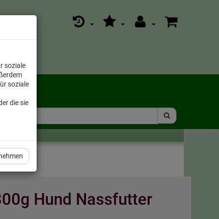
r soziale
ußerdem
ür soziale
er die sie
rnehmen
 800g Hund Nassfutter