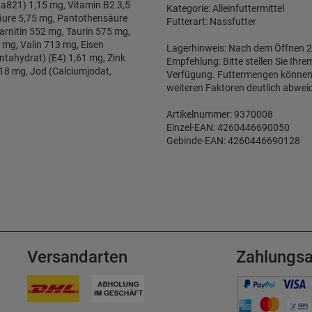
3a821) 1,15 mg, Vitamin B2 3,5
Kategorie: Alleinfuttermittel
säure 5,75 mg, Pantothensäure
Futterart: Nassfutter
arnitin 552 mg, Taurin 575 mg,
mg, Valin 713 mg, Eisen
Lagerhinweis: Nach dem Öffnen 2-
entahydrat) (E4) 1,61 mg, Zink
Empfehlung: Bitte stellen Sie Ihr
,18 mg, Jod (Calciumjodat,
Verfügung. Futtermengen können je
weiteren Faktoren deutlich abwei
Artikelnummer: 9370008
Einzel-EAN: 4260446690050
Gebinde-EAN: 4260446690128
Versandarten
Zahlungsa